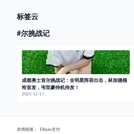
标签云
#尔挑战记
成都勇士首尔挑战记：全明星阵容出击，林加德领
衔首发，韦世豪待机待发！
2025-12-17
友情链接：
EBpay支付