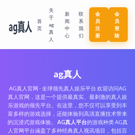
关
新
联
会
会
于
首
闻
系
员
员
ag
页
中
我
注
登
真
心
们
册
陆
人
ag真人
AG真人官网 - 全球领先真人娱乐平台 欢迎访问AG
真人官网，这是一个提供最真实、最刺激的真人娱
乐游戏的领先平台。在这里，您不仅可以享受到丰
富多样的游戏选择，还能体验到高清直播技术带来
的沉浸式游戏体验。
AG真人平台
的游戏种类 AG真
人官网平台涵盖了多种经典真人视讯项目，包括百