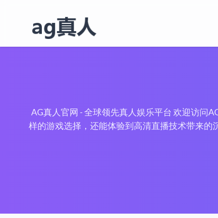
AG真人官网 - 全球领先真人娱乐平台 欢迎
样的游戏选择，还能体验到高清直播技术带来的