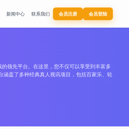
人
新闻中心
联系我们
会员注册
会员登陆
游戏的领先平台。在这里，您不仅可以享受到丰富多
平台涵盖了多种经典真人视讯项目，包括百家乐、轮