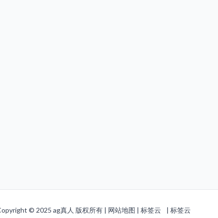
Copyright © 2025
ag真人
版权所有 |
网站地图
|
标签云
|
标签云