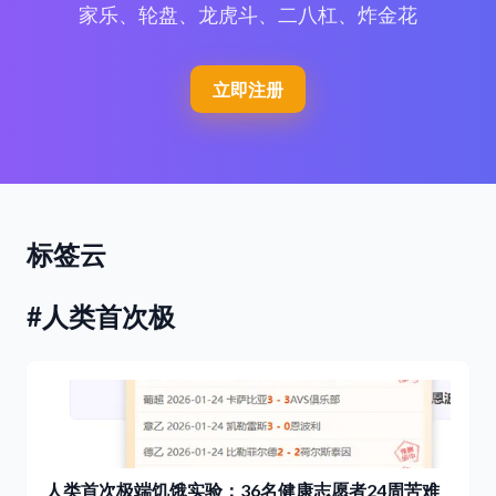
家乐、轮盘、龙虎斗、二八杠、炸金花
立即注册
标签云
#人类首次极
人类首次极端饥饿实验：36名健康志愿者24周苦难