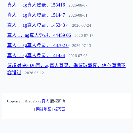
真人 ，ag真人登录，153416
2026-08-07
真人 ，ag真人登录，151447
2026-08-01
真人 ，ag真人登录，145343 4
2026-07-24
真人 1，ag真人登录，44459 06
2026-07-17
真人 ，ag真人登录，143702 6
2026-07-13
真人 ，ag真人登录，141424
2026-07-03
篮超对决2026赛，ag真人登录，季篮球盛宴，信心满满不
容错过
2026-06-12
Copyright © 2025
ag真人
版权所有
|
网站地图
|
标签云