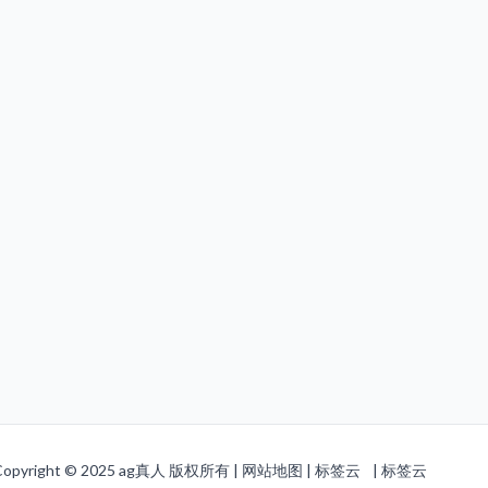
Copyright © 2025
ag真人
版权所有 |
网站地图
|
标签云
|
标签云