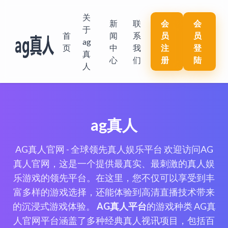
关
新
联
会
会
于
首
闻
系
员
员
ag
页
中
我
注
登
真
心
们
册
陆
人
ag真人
AG真人官网 - 全球领先真人娱乐平台 欢迎访问AG
真人官网，这是一个提供最真实、最刺激的真人娱
乐游戏的领先平台。在这里，您不仅可以享受到丰
富多样的游戏选择，还能体验到高清直播技术带来
的沉浸式游戏体验。
AG真人平台
的游戏种类 AG真
人官网平台涵盖了多种经典真人视讯项目，包括百