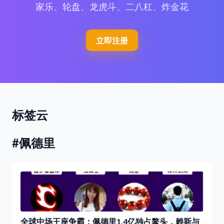
家乐、轮盘、龙虎斗、二八杠、炸金花
立即注册
标签云
#佩德里
全球中场王座争霸：佩德里1.4亿独占鳌头，赖斯与