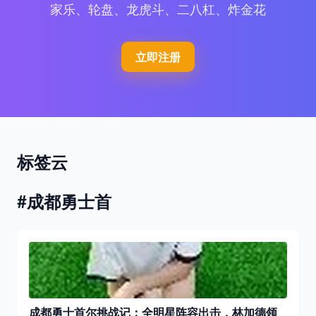
家乐、轮盘、龙虎斗、二八杠、炸金花
立即注册
标签云
#成都勇士首
成都勇士首尔挑战记：全明星阵容出击，林加德领