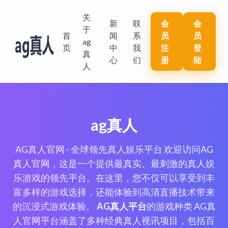
关
新
联
会
会
于
首
闻
系
员
员
ag
页
中
我
注
登
真
心
们
册
陆
人
ag真人
AG真人官网 - 全球领先真人娱乐平台 欢迎访问AG
真人官网，这是一个提供最真实、最刺激的真人娱
乐游戏的领先平台。在这里，您不仅可以享受到丰
富多样的游戏选择，还能体验到高清直播技术带来
的沉浸式游戏体验。
AG真人平台
的游戏种类 AG真
人官网平台涵盖了多种经典真人视讯项目，包括百