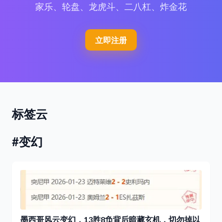
家乐、轮盘、龙虎斗、二八杠、炸金花
立即注册
标签云
#变幻
墨西哥风云变幻，13胜8负背后暗藏玄机，切勿掉以