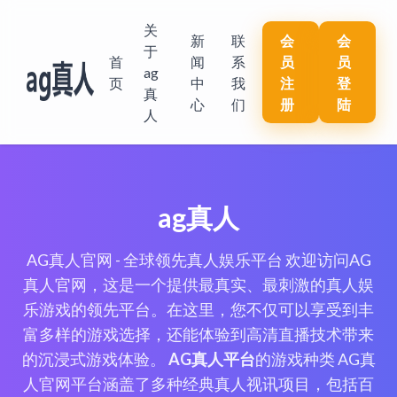
关
新
联
会
会
于
首
闻
系
员
员
ag
页
中
我
注
登
真
心
们
册
陆
人
ag真人
AG真人官网 - 全球领先真人娱乐平台 欢迎访问AG
真人官网，这是一个提供最真实、最刺激的真人娱
乐游戏的领先平台。在这里，您不仅可以享受到丰
富多样的游戏选择，还能体验到高清直播技术带来
的沉浸式游戏体验。
AG真人平台
的游戏种类 AG真
人官网平台涵盖了多种经典真人视讯项目，包括百