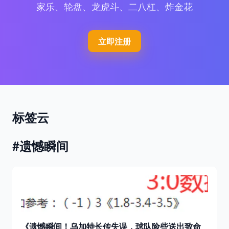
家乐、轮盘、龙虎斗、二八杠、炸金花
立即注册
标签云
#遗憾瞬间
《遗憾瞬间！乌加特长传失误，球队险些送出致命