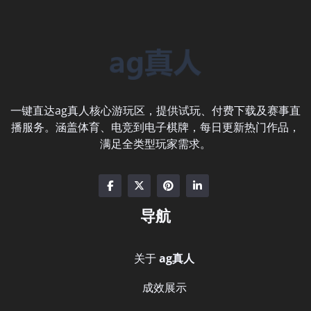
一键直达ag真人核心游玩区，提供试玩、付费下载及赛事直
播服务。涵盖体育、电竞到电子棋牌，每日更新热门作品，
满足全类型玩家需求。
导航
关于
ag真人
成效展示