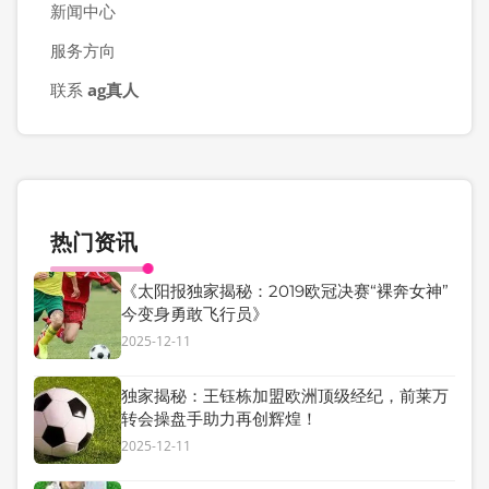
新闻中心
服务方向
联系
ag真人
热门资讯
《太阳报独家揭秘：2019欧冠决赛“裸奔女神”
今变身勇敢飞行员》
2025-12-11
独家揭秘：王钰栋加盟欧洲顶级经纪，前莱万
转会操盘手助力再创辉煌！
2025-12-11