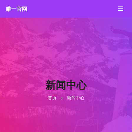
新闻中心
首页
新闻中心