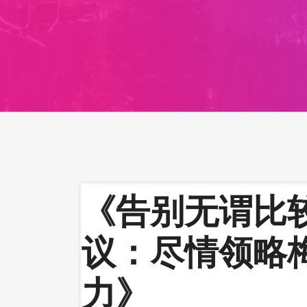
《告别无谓比
议：尽情领略
力》