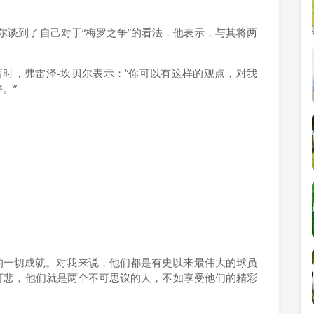
贝尔谈到了自己对于“梅罗之争”的看法，他表示，与其将两
时，弗雷泽-坎贝尔表示：“你可以有这样的观点，对我
。”
的一切成就。对我来说，他们都是有史以来最伟大的球员
可悲，他们就是两个不可思议的人，不如享受他们的精彩