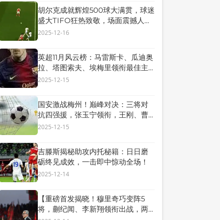
胡尔克成就辉煌500球大满贯，球迷
盛大TIFO狂热致敬，场面震撼人
心！
2025-12-16
英超11月风云榜：马雷斯卡、瓜迪奥
拉、塔图索夫、埃梅里领衔最佳主
帅争霸战
2025-12-15
国安激战梅州！巅峰对决：三将对
抗四强援，张玉宁领衔，王刚、曹
永竞首发亮相！
2025-12-15
吉滕斯揭秘助攻内托秘籍：日日磨
砺终见成效，一击即中惊动全场！
2025-12-14
【重磅首发揭晓！穆里奇巧变阵5
将，蒯纪闻、李新翔领衔出战，两
大外援意外缺席】