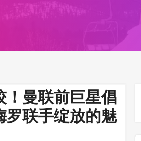
较！曼联前巨星倡
梅罗联手绽放的魅