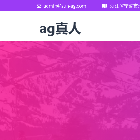
admin@sun-ag.com
浙江省宁波市