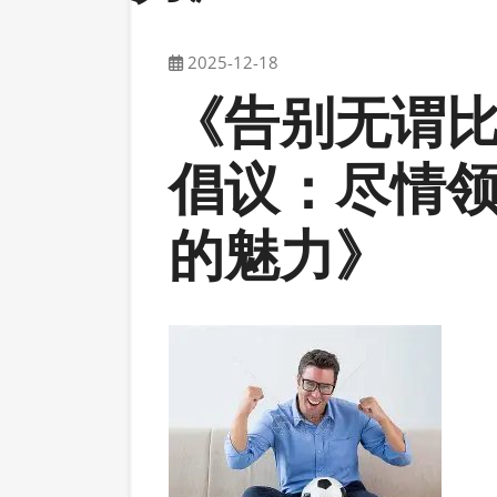
2025-12-18
《告别无谓
倡议：尽情
的魅力》