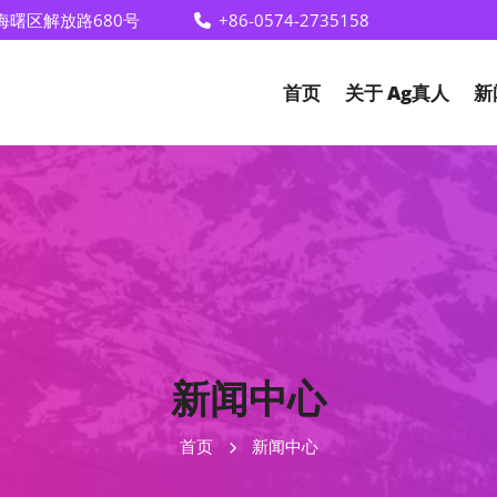
海曙区解放路680号
+86-0574-2735158
首页
关于
Ag真人
新
新闻中心
首页
新闻中心