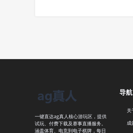
导航
关
一键直达ag真人核心游玩区，提供
成
试玩、付费下载及赛事直播服务。
涵盖体育、电竞到电子棋牌，每日