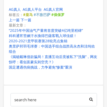
AG真人
AG真人平台
AG真人官网
标签云：
#皇马
#不敌巴萨
#保保罗
上一篇
下一篇
最新文章：
“2025年中国油气产量将首度突破4亿吨里程碑”
科科通宵苦練汗水換得巴薩客戰入球佳績！
2020-2021意甲联赛第28轮亮点集锦
奥里萨邦羽毛球赛：中国选手组合战胜高永杰和洼纯佑
组合
《揭秘戴琳借款骗局！直播互动后竟被私下“洗脑”，网友
惊呼：看似富豪实则空壳？》
国足遭遇伤病挑战，力争避免“惨案”重演