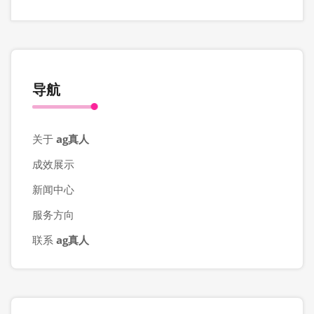
导航
关于
ag真人
成效展示
新闻中心
服务方向
联系
ag真人