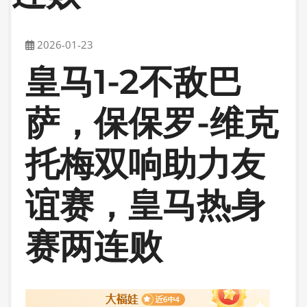
2026-01-23
皇马1-2不敌巴
萨，保保罗-维克
托梅双响助力友
谊赛，皇马热身
赛两连败