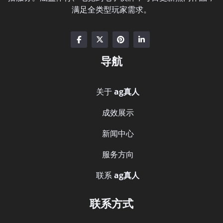
满足全类型玩家需求。
导航
关于
ag真人
成效展示
新闻中心
服务方向
联系
ag真人
联系方式