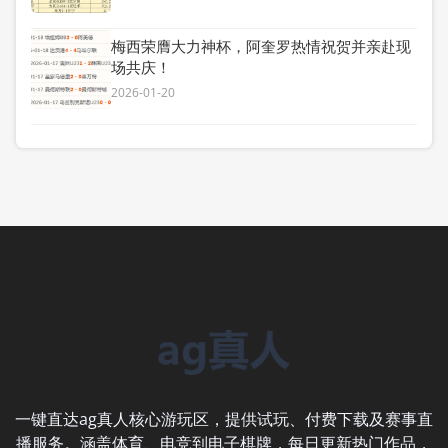
梅西荣膺大力神杯，阿奎罗热情祝贺并亲赴现
场共庆！
2026-01-20
一键直达ag真人核心游玩区，提供试玩、付费下载及赛事直
播服务。涵盖体育、电竞到电子棋牌，每日更新热门作品，