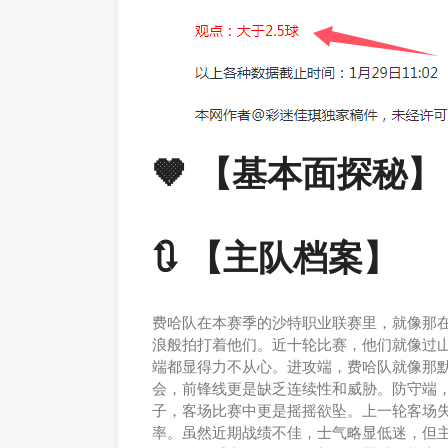
🤎 【基本面探秘】
🔃 【主队档案】
费哈队在本赛季的沙特职业联赛里，就像那
浪般拍打着他们。近十轮比赛，他们就像过
端都显得力不从心。进攻端，费哈队就像那
会，前锋线更是缺乏连续性和威胁。防守端
子，客场比赛中更是摇摇欲坠。上一轮客场
率。虽然近期战绩不佳，士气略显低迷，但