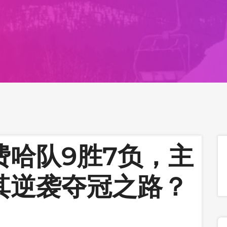
费哈队9胜7负，主
其逆袭夺冠之路？