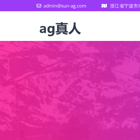
admin@sun-ag.com
浙江省宁波市