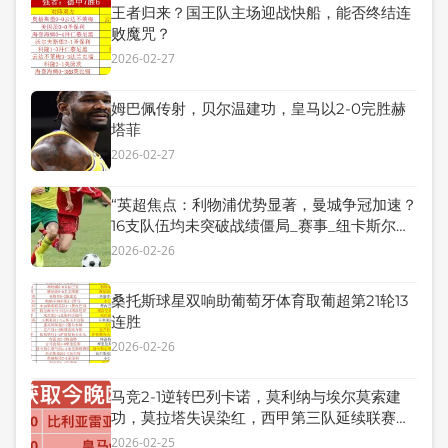
王者归来？国王队主场迎战快船，能否终结连
败魔咒？
2026-02-27
姆巴佩传射，贝尔温建功，皇马以2-0完胜赫
塔菲
2026-02-27
“英超焦点：利物浦优势显著，曼城争冠加速？
16支队伍均未突破战绩僵局_赛事_纽卡斯尔对
诺丁汉森林”
2026-02-26
桑托斯球星双响助葡萄牙体育取葡超第21轮13
连胜
2026-02-26
马竞2-1逆转巴列卡诺，莫利纳与埃尔莫索建
功，莫拉塔失误染红，西甲第三队延续联赛五
连胜佳绩！
2026-02-25