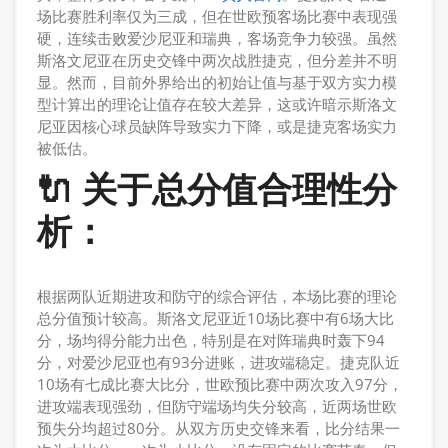
场比赛胜利率仅为三成，但在世欧预客场比赛中表现强
硬，连续击败爱沙尼亚和瑞典，客场竞争力较强。虽然
斯洛文尼亚在历史交锋中两次战胜捷克，但分差并不明
显。然而，目前外界给出的初始让值与基于双方实力模
型计算出的理论让值存在较大差异，这或许暗示斯洛文
尼亚因核心球员缺阵导致实力下降，或是捷克客场实力
被低估。
🔌 关于总分值合理性分
析：
根据两队近期进攻和防守的综合评估，本场比赛的理论
总分值预计较高。斯洛文尼亚近10场比赛中有6场大比
分，场均得分能力出色，特别是在对阵瑞典时轰下94
分，对爱沙尼亚也有93分进账，进攻端稳定。捷克队近
10场有七成比赛大比分，世欧预比赛中两次攻入97分，
进攻端表现强劲，但防守端场均失分较高，近两场世欧
预失分均超过80分。从双方历史交锋来看，比分结果一