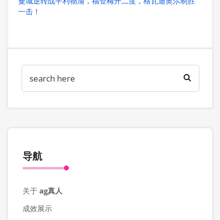
曼城逆转战平利物浦，福登梅开二度，格瓦迪奥尔制胜
一击！
导航
关于
ag真人
成效展示