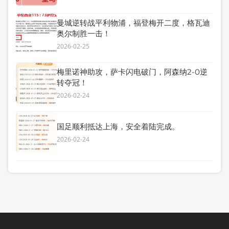
曼城逆转战平利物浦，福登梅开二度，格瓦迪
奥尔制胜一击！
2026-02-25
梅里诺神助攻，萨卡闪电破门，阿森纳2-0逆
转夺冠！
2026-02-24
国足顺利抵达上海，安全着陆完成。
2026-02-24