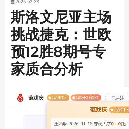
2026-02-28
斯洛文尼亚主场
挑战捷克：世欧
预12胜8期号专
家质合分析