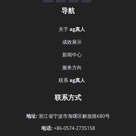
导航
关于
ag真人
成效展示
新闻中心
服务方向
联系
ag真人
联系方式
地址:
浙江省宁波市海曙区解放路680号
电话:
+86-0574-2735158