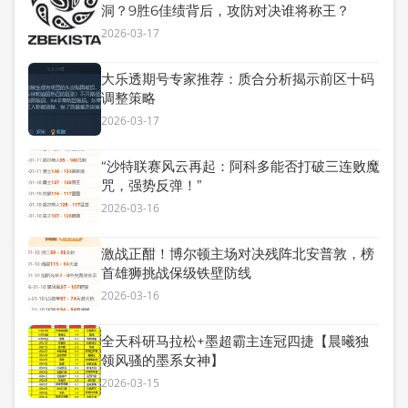
洞？9胜6佳绩背后，攻防对决谁将称王？
2026-03-17
大乐透期号专家推荐：质合分析揭示前区十码
调整策略
2026-03-17
“沙特联赛风云再起：阿科多能否打破三连败魔
咒，强势反弹！”
2026-03-16
激战正酣！博尔顿主场对决残阵北安普敦，榜
首雄狮挑战保级铁壁防线
2026-03-16
全天科研马拉松+墨超霸主连冠四捷【晨曦独
领风骚的墨系女神】
2026-03-15