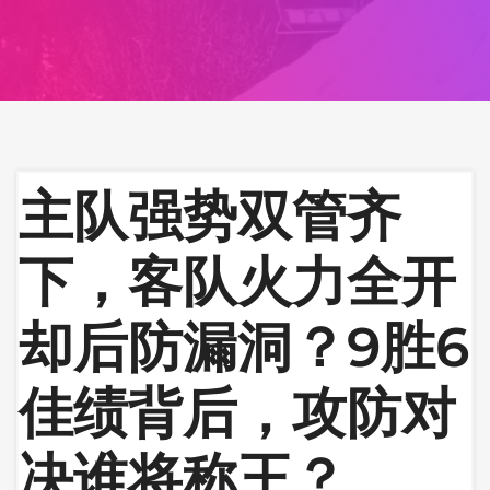
主队强势双管齐
下，客队火力全开
却后防漏洞？9胜6
佳绩背后，攻防对
决谁将称王？