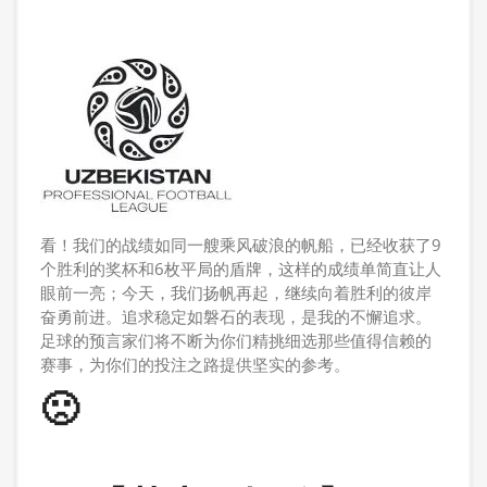
看！我们的战绩如同一艘乘风破浪的帆船，已经收获了9
个胜利的奖杯和6枚平局的盾牌，这样的成绩单简直让人
眼前一亮；今天，我们扬帆再起，继续向着胜利的彼岸
奋勇前进。追求稳定如磐石的表现，是我的不懈追求。
足球的预言家们将不断为你们精挑细选那些值得信赖的
赛事，为你们的投注之路提供坚实的参考。
🙁