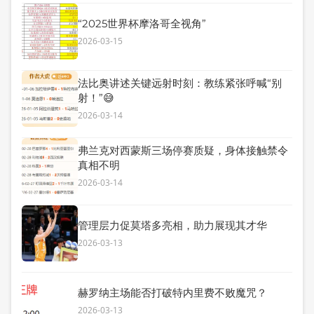
“2025世界杯摩洛哥全视角”
2026-03-15
法比奥讲述关键远射时刻：教练紧张呼喊“别
射！”😅
2026-03-14
弗兰克对西蒙斯三场停赛质疑，身体接触禁令
真相不明
2026-03-14
管理层力促莫塔多亮相，助力展现其才华
2026-03-13
赫罗纳主场能否打破特内里费不败魔咒？
2026-03-13