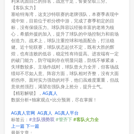
利来巩固自己的排名，战意十足，誓要全取三分。
【客队实力】
塞哈特海湾，这支沙特联赛的老牌强队，本赛季表现中
规中矩，目前位于积分榜中游，完成了赛季初定的目
标，没有保级压力。球队阵容以经验丰富的老将为核
心，希腊外援的加入，提升了球队的中场控制力和前场
创造力。战术上，球队注重控球和地面配合，打法稳
健。近十轮联赛，球队状态起伏不定，既有大胜的辉
煌，也有连败的低谷，稳定性有待提高。进攻端有一定
的破门能力，防守端则存在明显问题，防线不够紧凑，
失球数较多。主场作战时，球队曾火力全开，但客场战
绩却不尽如人意。阵容方面，球队相对齐整，没有大面
积伤停。面对实力强劲的对手，他们虽难度重重，但战
意依然强烈，渴望在强队身上抢分，提升士气。
【精彩解锁】，
AG真人
数据分析+独家观点+比分预测，尽在掌握！
AG真人官网
AG真人
AG真人平台
标签云：
#主队强势双
#管齐下
#客队火力全
上一篇
下一篇
最新文章：