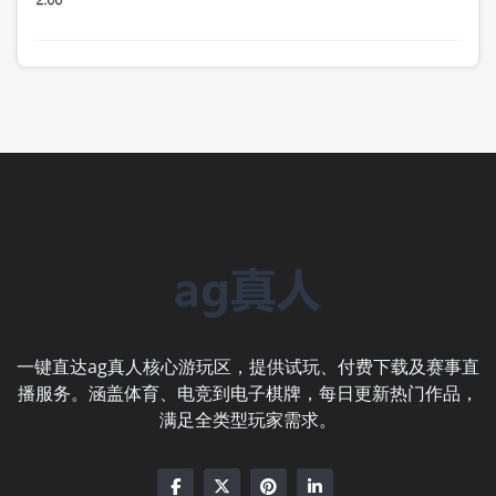
一键直达ag真人核心游玩区，提供试玩、付费下载及赛事直
播服务。涵盖体育、电竞到电子棋牌，每日更新热门作品，
满足全类型玩家需求。