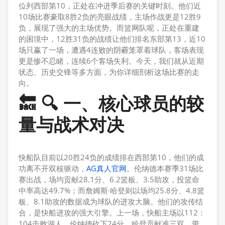
位列西部第10，正处在冲进季后赛的关键时刻。他们近
10场比赛豪取8胜2负的亮眼战绩，主场作战更是12胜9
负，展现了强大的主场优势。而篮网队呢，正处在重建
的困境中，12胜31负的战绩让他们排名东部第13，近10
场只赢了一场，遭遇4连败的阴霾笼罩着球队，客场表现
更是惨不忍睹，连续6个客场失利。今天，我们就从近期
状态、历史交锋等多方面，为你详细剖析这场比赛的走
向。
🔙 🔍 一、核心球员的较
量与战术对决
快船队目前以20胜24负的成绩排在西部第10，他们的成
功离不开双核驱动，
AG真人官网
。伦纳德本赛季31场比
赛出战，场均贡献28.1分、6.2篮板、3.5助攻，投篮命
中率高达49.7%；而詹姆斯·哈登则以场均25.8分、4.8篮
板、8.1助攻的数据成为球队的进攻大脑。他们的攻传结
合，是快船进攻的强大引擎。上一场，快船主场以112：
104击败湖人，伦纳德砍下24分，哈登贡献准三双，带