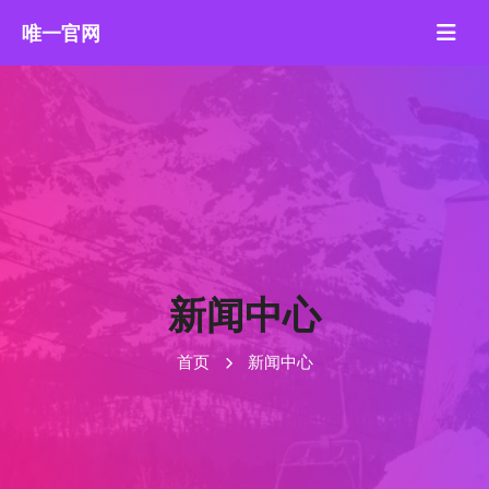
新闻中心
首页
新闻中心