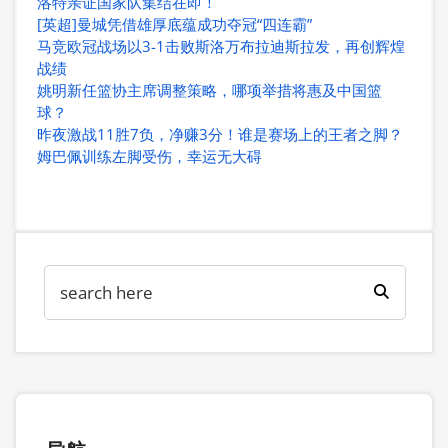
洛特亲证国家队集结在即！
[英超]曼城凭借雄厚底蕴成功夺冠“四连霸”
马竞欧冠战场以3-1击败斯洛万布拉迪斯拉发，再创辉煌
战绩
姚明新任篮协主席调整策略，哪项举措将惠及中国篮
球？
昨夜激战11胜7负，净赚3分！谁是赛场上的王者之脚？
姆巴佩训练左脚受伤，幸运无大碍