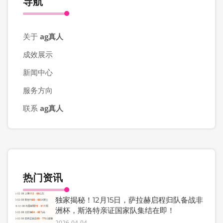
导航
关于
ag真人
成效展示
新闻中心
服务方向
联系
ag真人
热门资讯
独家揭秘！12月15日，萨拉赫启程归队备战非
洲杯，斯洛特亲证国家队集结在即！
2026-04-04