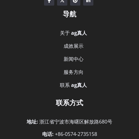
导航
关于
ag真人
成效展示
新闻中心
服务方向
联系
ag真人
联系方式
地址:
浙江省宁波市海曙区解放路680号
电话:
+86-0574-2735158