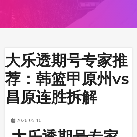
大乐透期号专家推
荐：韩篮甲原州vs
昌原连胜拆解
2026-05-10
大乐透期号专家