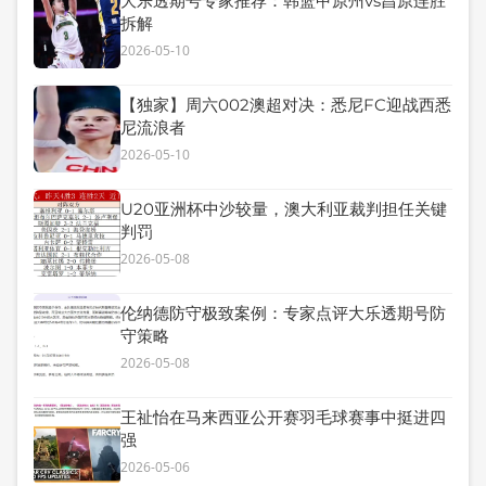
大乐透期号专家推荐：韩篮甲原州vs昌原连胜
拆解
2026-05-10
【独家】周六002澳超对决：悉尼FC迎战西悉
尼流浪者
2026-05-10
U20亚洲杯中沙较量，澳大利亚裁判担任关键
判罚
2026-05-08
伦纳德防守极致案例：专家点评大乐透期号防
守策略
2026-05-08
王祉怡在马来西亚公开赛羽毛球赛事中挺进四
强
2026-05-06