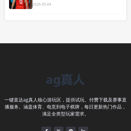
2026-05-04
一键直达ag真人核心游玩区，提供试玩、付费下载及赛事直
播服务。涵盖体育、电竞到电子棋牌，每日更新热门作品，
满足全类型玩家需求。