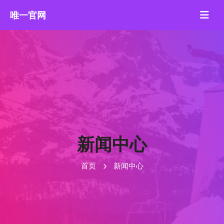
新闻中心
首页
新闻中心