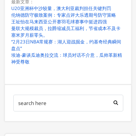
最新文章：
U20亚洲杯中沙较量，澳大利亚裁判担任关键判罚
伦纳德防守极致案例：专家点评大乐透期号防守策略
王祉怡在马来西亚公开赛羽毛球赛事中挺进四强
曼联大规模裁员，拉爵缩减员工福利，节省成本不及卡
塞米罗月薪零头。
“2月23日NBA常规赛：湖人迎战掘金，约基奇经典瞬间
盘点”
埃迪-豪谈瓜迪奥拉交流：球员对话不介意，瓜帅革新精
神受尊敬