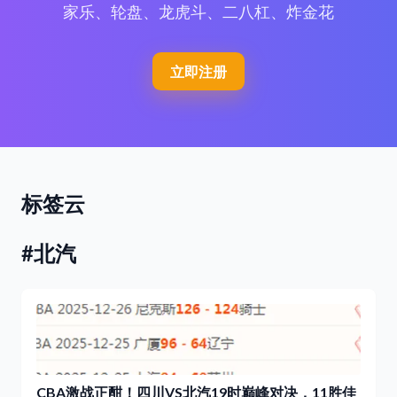
家乐、轮盘、龙虎斗、二八杠、炸金花
立即注册
标签云
#北汽
CBA激战正酣！四川VS北汽19时巅峰对决，11胜佳