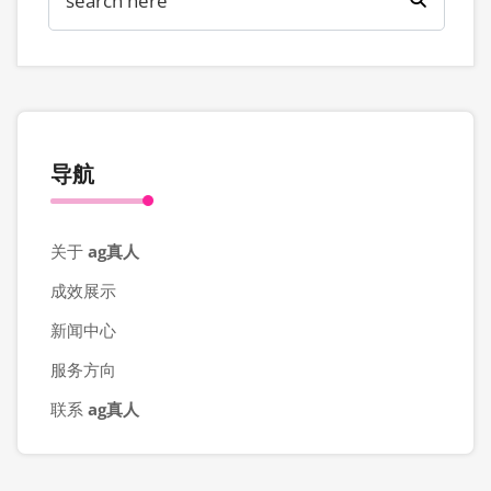
导航
关于
ag真人
成效展示
新闻中心
服务方向
联系
ag真人