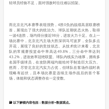
轻球员经验不足，面对强敌时往往难以招架。
而北京北汽本赛季表现强势，4胜0负的战绩高居联赛榜
首，展现出了强大的统治力。球队近期状态火热，取得
一波4连胜，场均得分接近98分，进攻火力十足。在上一
场比赛中，北京北汽主场大胜深圳马可波罗，全队多点
开花，展现了良好的竞技状态。从技术统计来看，北京
队的常规赛投篮命中率高达49.8%，三分命中率达到
43.2%，进攻效率冠绝联盟。球队内线实力雄厚，拥有多
名国手级球员，在攻防两端均能给对手制造巨大压力。
然而，尽管北京北汽实力占优，但球队在客场作战时表
现略有起伏，且本场比赛是连续主场作战后的首个客
场，体能和状态调整存在一定变数。
🗃️ 以下解锁内容包括：数据分析+数据观点。