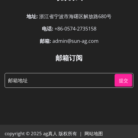
地址:
浙江省宁波市海曙区解放路680号
电话:
+86-0574-2735158
邮箱:
admin@sun-ag.com
邮箱订阅
提交
copyright © 2025
ag真人
版权所有 |
网站地图