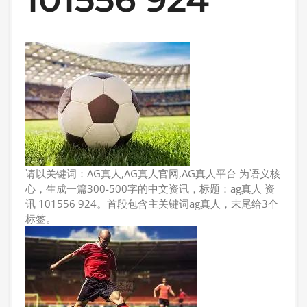
请以关键词：AG真人,AG真人官网,AG真人平台 为语义核
心，生成一篇300-500字的中文资讯，标题：ag真人 资
讯 101556 924。首段包含主关键词ag真人，末尾给3个
标签。