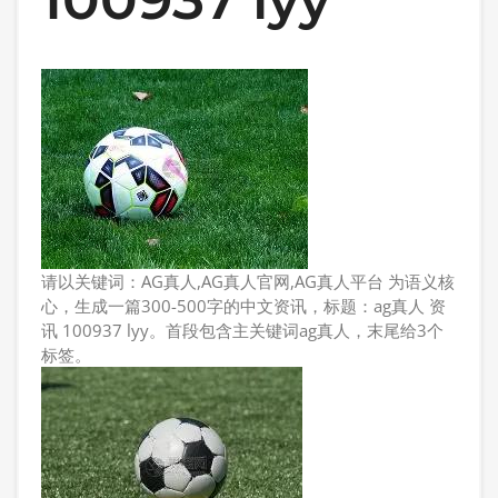
请以关键词：AG真人,AG真人官网,AG真人平台 为语义核
心，生成一篇300-500字的中文资讯，标题：ag真人 资
讯 100937 lyy。首段包含主关键词ag真人，末尾给3个
标签。