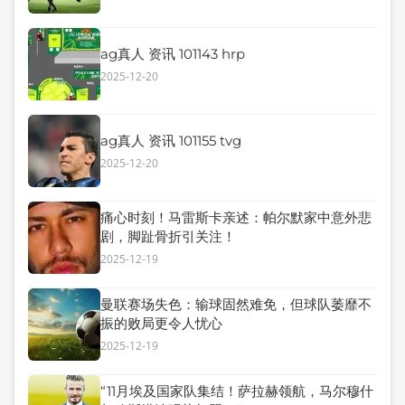
ag真人 资讯 101143 hrp
2025-12-20
ag真人 资讯 101155 tvg
2025-12-20
痛心时刻！马雷斯卡亲述：帕尔默家中意外悲
剧，脚趾骨折引关注！
2025-12-19
曼联赛场失色：输球固然难免，但球队萎靡不
振的败局更令人忧心
2025-12-19
“11月埃及国家队集结！萨拉赫领航，马尔穆什