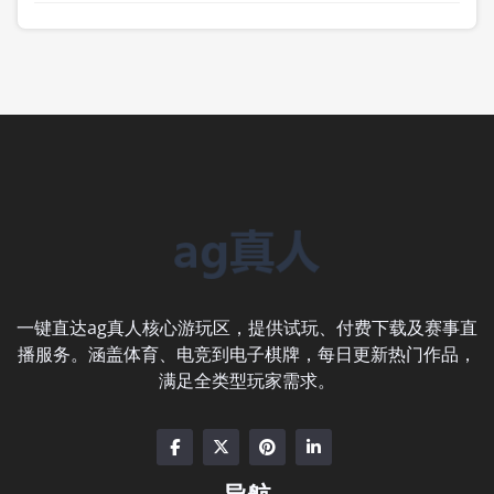
一键直达ag真人核心游玩区，提供试玩、付费下载及赛事直
播服务。涵盖体育、电竞到电子棋牌，每日更新热门作品，
满足全类型玩家需求。