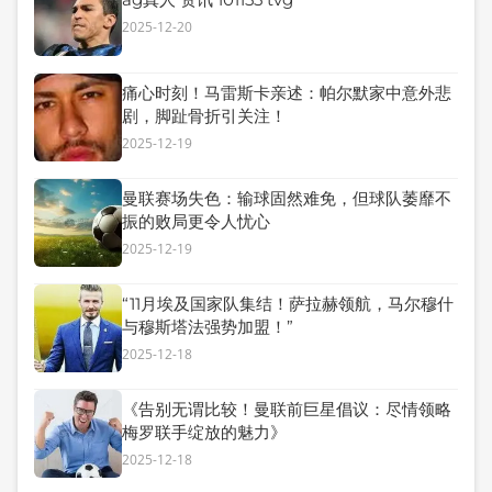
2025-12-20
痛心时刻！马雷斯卡亲述：帕尔默家中意外悲
剧，脚趾骨折引关注！
2025-12-19
曼联赛场失色：输球固然难免，但球队萎靡不
振的败局更令人忧心
2025-12-19
“11月埃及国家队集结！萨拉赫领航，马尔穆什
与穆斯塔法强势加盟！”
2025-12-18
《告别无谓比较！曼联前巨星倡议：尽情领略
梅罗联手绽放的魅力》
2025-12-18