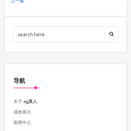
上一篇
导航
关于
ag真人
成效展示
新闻中心