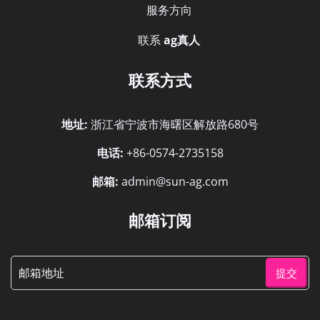
服务方向
联系
ag真人
联系方式
地址:
浙江省宁波市海曙区解放路680号
电话:
+86-0574-2735158
邮箱:
admin@sun-ag.com
邮箱订阅
提交