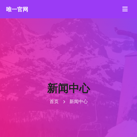
新闻中心
首页
新闻中心