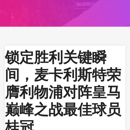
锁定胜利关键瞬
间，麦卡利斯特荣
膺利物浦对阵皇马
巅峰之战最佳球员
桂冠