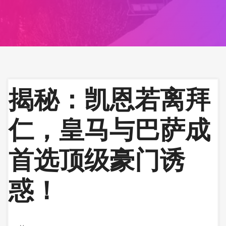
揭秘：凯恩若离拜
仁，皇马与巴萨成
首选顶级豪门诱
惑！