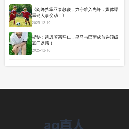
《阎峰执掌亚泰教鞭，力夺准入先锋，媒体曝
重磅人事变动！》
2025-12-10
揭秘：凯恩若离拜仁，皇马与巴萨成首选顶级
豪门诱惑！
2025-12-10