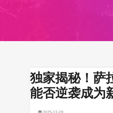
独家揭秘！萨
能否逆袭成为
2025-12-29