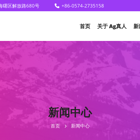
海曙区解放路680号
+86-0574-2735158
首页
关于
Ag真人
新
新闻中心
首页
新闻中心