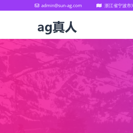
admin@sun-ag.com
浙江省宁波市