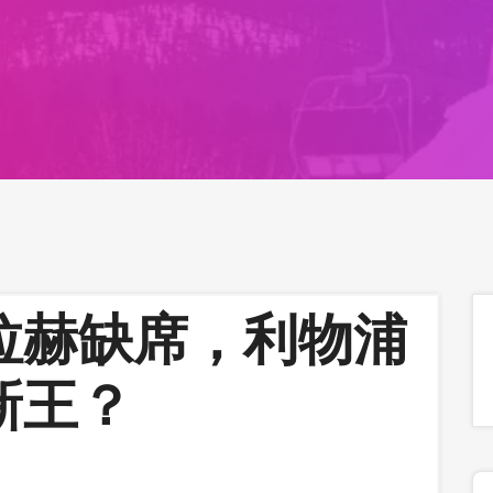
拉赫缺席，利物浦
新王？