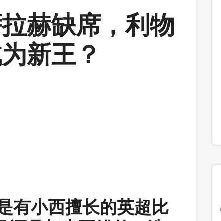
萨拉赫缺席，利物
成为新王？
今日是有小西擅长的英超比