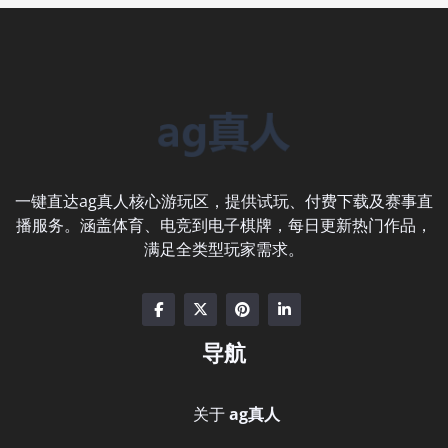
一键直达ag真人核心游玩区，提供试玩、付费下载及赛事直
播服务。涵盖体育、电竞到电子棋牌，每日更新热门作品，
满足全类型玩家需求。
导航
关于
ag真人