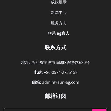
成效展示
新闻中心
服务方向
联系
ag真人
联系方式
地址:
浙江省宁波市海曙区解放路680号
电话:
+86-0574-2735158
邮箱:
admin@sun-ag.com
邮箱订阅