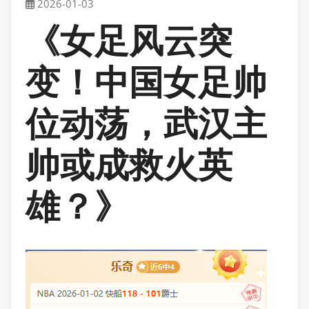
2026-01-03
《女足风云突
变！中国女足帅
位动荡，武汉主
帅或成救火英
雄？》