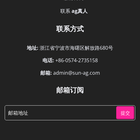
联系
ag真人
联系方式
地址:
浙江省宁波市海曙区解放路680号
电话:
+86-0574-2735158
邮箱:
admin@sun-ag.com
邮箱订阅
提交