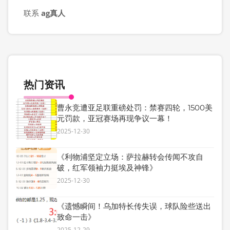
联系
ag真人
热门资讯
曹永竞遭亚足联重磅处罚：禁赛四轮，1500美
元罚款，亚冠赛场再现争议一幕！
2025-12-30
《利物浦坚定立场：萨拉赫转会传闻不攻自
破，红军领袖力挺埃及神锋》
2025-12-30
《遗憾瞬间！乌加特长传失误，球队险些送出
致命一击》
2025-12-29