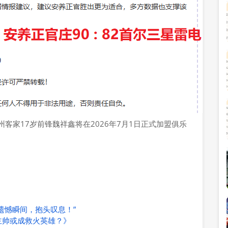
州客家17岁前锋魏祥鑫将在2026年7月1日正式加盟俱乐
遗憾瞬间，抱头叹息！”
主帅或成救火英雄？》