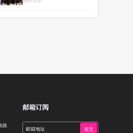
2025-12-31
邮箱订阅
放路
提交