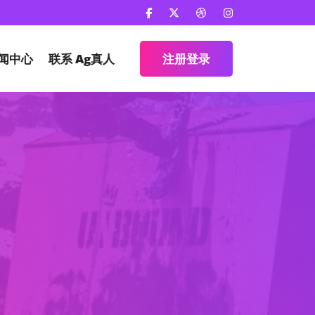
闻中心
联系
Ag真人
注册登录