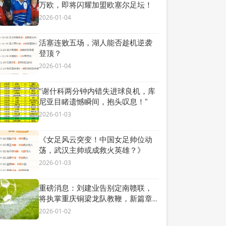
万欧，即将闪耀加盟欧塞尔足坛！
2026-01-04
活塞连败五场，湖人能否趁机逆袭
登顶？
2026-01-04
“谢什科两分钟内错失进球良机，库
尼亚目睹遗憾瞬间，抱头叹息！”
2026-01-03
《女足风云突变！中国女足帅位动
荡，武汉主帅或成救火英雄？》
2026-01-03
重磅消息：刘建业告别定南赣联，
将执掌重庆铜梁龙队教鞭，新篇章
即将开启！
2026-01-02