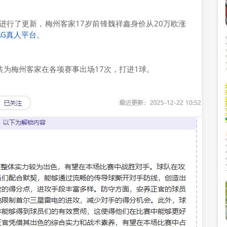
价进行了更新，梅州客家17岁前锋魏祥鑫身价从20万欧涨
AG真人平台
。
共为梅州客家在各项赛事出场17次，打进1球。