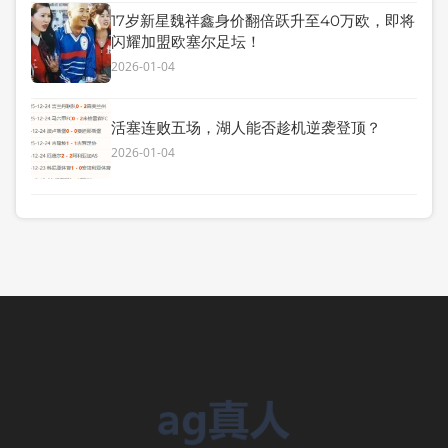
17岁新星魏祥鑫身价翻倍跃升至40万欧，即将
闪耀加盟欧塞尔足坛！
2026-01-04
活塞连败五场，湖人能否趁机逆袭登顶？
2026-01-04