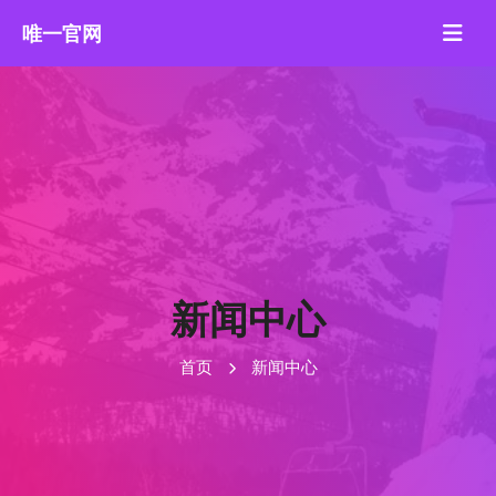
新闻中心
首页
新闻中心