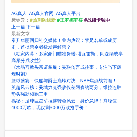
AG真人
AG真人官网
AG真人平台
标签云：
#热刺防线新
#王罗梅罗客
#战纽卡独中
上一篇
下一篇
最新文章：
秦升华丽回归社交媒体！业内热议：禁足名单或成历
史，首批禁令者欲发声解禁？
《独家内幕：多家豪门瞄准努诺-塔瓦雷斯，阿森纳或享
高额分成收益》
《水晶宫教头亲证掌舵：曼联传言成往事，专注当下辉
煌时刻》
篮球盛宴：快船与爵士巅峰对决，NBA焦点战前瞻！
英超风云榜：曼城力克强敌仅差阿森纳两分，维拉连胜
势头强劲领跑三甲
揭秘：足球巨星萨拉赫转会风云，身价急降！巅峰值
4000万欧，现仅剩3000万欧抢手价！