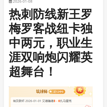
2026-01-08
热刺防线新王罗
梅罗客战纽卡独
中两元，职业生
涯双响炮闪耀英
超舞台！