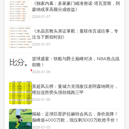
《独家内幕：多家豪门瞄准努诺-塔瓦雷斯，阿
森纳或享高额分成收益》
2026-01-07
《水晶宫教头亲证掌舵：曼联传言成往事，专
注当下辉煌时刻》
2026-01-07
篮球盛宴：快船与爵士巅峰对决，NBA焦点战
前瞻！
2026-01-06
英超风云榜：曼城力克强敌仅差阿森纳两分，
维拉连胜势头强劲领跑三甲
2026-01-06
揭秘：足球巨星萨拉赫转会风云，身价急降！
巅峰值4000万欧，现仅剩3000万欧抢手价！
2026-01-05