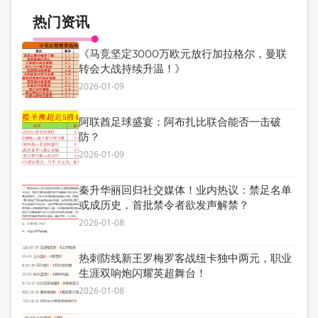
热门资讯
《马竞坚定3000万欧元放行加拉格尔，曼联
转会大战持续升温！》
2026-01-09
阿联酋足球盛宴：阿布扎比联合能否一击破
防？
2026-01-09
秦升华丽回归社交媒体！业内热议：禁足名单
或成历史，首批禁令者欲发声解禁？
2026-01-08
热刺防线新王罗梅罗客战纽卡独中两元，职业
生涯双响炮闪耀英超舞台！
2026-01-08