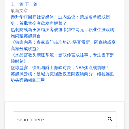
上一篇
下一篇
最新文章：
秦升华丽回归社交媒体！业内热议：禁足名单或成历
史，首批禁令者欲发声解禁？
热刺防线新王罗梅罗客战纽卡独中两元，职业生涯双响
炮闪耀英超舞台！
《独家内幕：多家豪门瞄准努诺-塔瓦雷斯，阿森纳或享
高额分成收益》
《水晶宫教头亲证掌舵：曼联传言成往事，专注当下辉
煌时刻》
篮球盛宴：快船与爵士巅峰对决，NBA焦点战前瞻！
英超风云榜：曼城力克强敌仅差阿森纳两分，维拉连胜
势头强劲领跑三甲