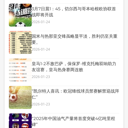
3月7日晨1：45，切尔西与哥本哈根欧协联首
战即将开战
2026-01-24
国米与热那亚交锋虽略显平淡，胜利仍至关重
要。
2026-01-24
皇马1-2不敌巴萨，保保罗-维克托梅双响助力
友谊赛，皇马热身赛两连败
2026-01-23
“凯尔特人喜讯：欧冠锋线球员禁赛解禁迎战拜
仁”
2026-01-23
“2025年中国油气产量将首度突破4亿吨里程
碑”