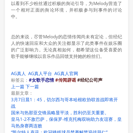
以看到不少粉丝通过积极的舆论引导，为Melody营造了
一个相对正面的舆论环境，并积极参与到事件的讨论
中。
总的来说，尽管Melody的恋情传闻尚未有定论，但经纪
人的快速回应和大众的关注都显示了此类事件在娱乐圈
的广泛影响力。无论真相如何，都希望这位备受喜爱的
歌手能够继续以音乐作品回馈支持她的粉丝们。
AG真人
AG真人平台
AG真人官网
标签云：
#女歌手恋情
#传闻辟谣
#经纪公司声
上一篇
下一篇
最新文章：
3月7日晨1：45，切尔西与哥本哈根欧协联首战即将开
战
国米与热那亚交锋虽略显平淡，胜利仍至关重要。
皇马1-2不敌巴萨，保保罗-维克托梅双响助力友谊赛，皇
马热身赛两连败
“凯尔特人喜讯：欧冠锋线球员禁赛解禁迎战拜仁”