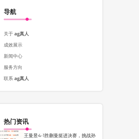
导航
关于
ag真人
成效展示
新闻中心
服务方向
联系
ag真人
热门资讯
王曼昱4-1胜蒯曼挺进决赛，挑战孙