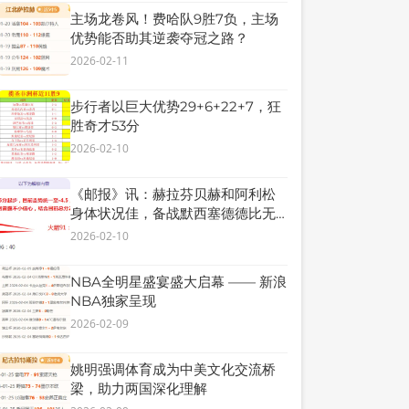
主场龙卷风！费哈队9胜7负，主场
优势能否助其逆袭夺冠之路？
2026-02-11
步行者以巨大优势29+6+22+7，狂
胜奇才53分
2026-02-10
《邮报》讯：赫拉芬贝赫和阿利松
身体状况佳，备战默西塞德德比无
忧
2026-02-10
NBA全明星盛宴盛大启幕 —— 新浪
NBA独家呈现
2026-02-09
姚明强调体育成为中美文化交流桥
梁，助力两国深化理解