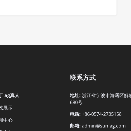
联系方式
于
ag真人
地址:
浙江省宁波市海曙区解
680号
效展示
电话:
+86-0574-2735158
闻中心
邮箱:
admin@sun-ag.com