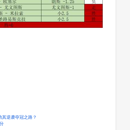
？
助其逆袭夺冠之路？
3分