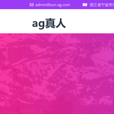
admin@sun-ag.com
浙江省宁波市