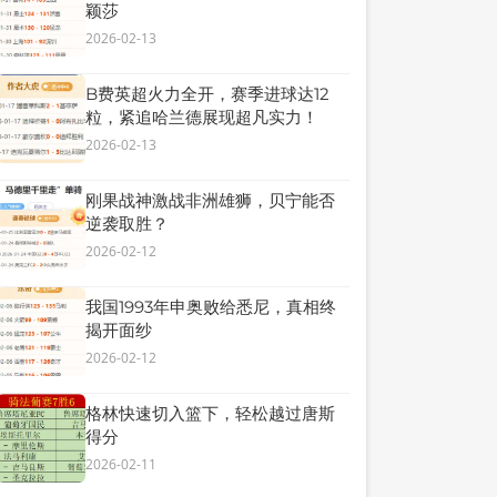
颖莎
2026-02-13
B费英超火力全开，赛季进球达12
粒，紧追哈兰德展现超凡实力！
2026-02-13
刚果战神激战非洲雄狮，贝宁能否
逆袭取胜？
2026-02-12
我国1993年申奥败给悉尼，真相终
揭开面纱
2026-02-12
格林快速切入篮下，轻松越过唐斯
得分
2026-02-11