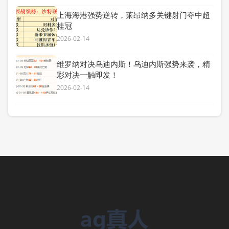
上海海港强势逆转，莱昂纳多关键射门夺中超
桂冠
2026-02-14
维罗纳对决乌迪内斯！乌迪内斯强势来袭，精
彩对决一触即发！
2026-02-14