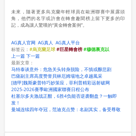
未來，隨著更多烏克蘭年輕球員在歐洲聯賽中展露頭
角，他們的名字或許會在轉會趣聞榜上留下更多的印
記，成為讓人驚嘆的“黃金轉會案例”。
AG真人官网
AG真人
AG真人平台
标签云：
#烏克蘭足球
#巨星轉會榜
#穆德裏克以
上一篇
下一篇
最新文章：
马特泰谈意外：危急关头转身脱险，不慎或酿悲剧
巴薩副主席高度赞誉貝林厄姆場地之卓越風采
[德甲]魏斯豪普特巧妙策应，菲利普精彩远射破网
2025-2026賽季歐洲國家聯賽日程公布
杜塞尔多夫激战正酣，6胜4负能否逆袭翻盘？一触即
发！
曼城连续四年夺冠，范迪克点赞：名副其实，备受尊敬