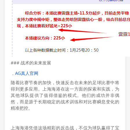
### 战术的未来发展
，
AG真人官网
随着比赛节奏的加快，快速反击在未来的足球比赛中将
得到更多应用。上海海港在这一方面的探索和实践，为
其他球队提供了值得借鉴的模式。他们的成功并非偶
然，而是源于长期稳定的战术训练和对比赛瞬息变化的
精准把控。
上海海港凭借这场精彩的反击战，不仅为球队赢得了宝