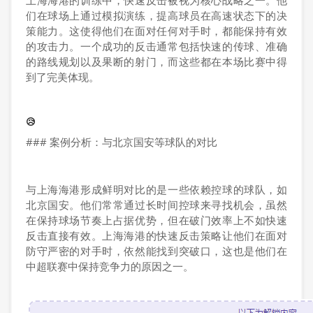
上海海港的训练中，快速反击被视为核心战略之一。他
们在球场上通过模拟演练，提高球员在高速状态下的决
策能力。这使得他们在面对任何对手时，都能保持有效
的攻击力。一个成功的反击通常包括快速的传球、准确
的路线规划以及果断的射门，而这些都在本场比赛中得
到了完美体现。
😥
### 案例分析：与北京国安等球队的对比
与上海海港形成鲜明对比的是一些依赖控球的球队，如
北京国安。他们常常通过长时间控球来寻找机会，虽然
在保持球场节奏上占据优势，但在破门效率上不如快速
反击直接有效。上海海港的快速反击策略让他们在面对
防守严密的对手时，依然能找到突破口，这也是他们在
中超联赛中保持竞争力的原因之一。