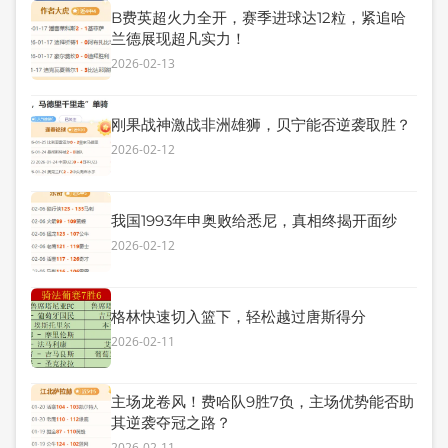
B费英超火力全开，赛季进球达12粒，紧追哈
兰德展现超凡实力！
2026-02-13
刚果战神激战非洲雄狮，贝宁能否逆袭取胜？
2026-02-12
我国1993年申奥败给悉尼，真相终揭开面纱
2026-02-12
格林快速切入篮下，轻松越过唐斯得分
2026-02-11
主场龙卷风！费哈队9胜7负，主场优势能否助
其逆袭夺冠之路？
2026-02-11