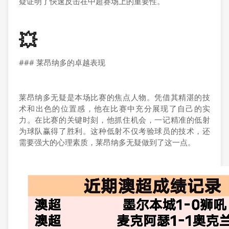
疑证明了快速反击在中超赛场上的重要性。
💥
### 莱昂纳多的卓越表现
莱昂纳多无疑是本场比赛的焦点人物。凭借其精湛的技
术和出色的位置感，他在比赛中充分展现了自己的实
力。在比赛的关键时刻，他抓住机会，一记精准的低射
为球队赢得了胜利。这种低射不仅考验球员的技术，还
需要强大的心理素质，莱昂纳多无疑做到了这一点。