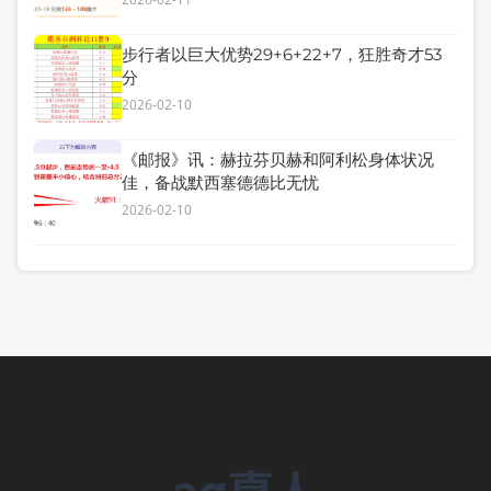
步行者以巨大优势29+6+22+7，狂胜奇才53
分
2026-02-10
《邮报》讯：赫拉芬贝赫和阿利松身体状况
佳，备战默西塞德德比无忧
2026-02-10