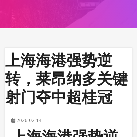
上海海港强势逆
转，莱昂纳多关键
射门夺中超桂冠
2026-02-14
上海海港强势逆