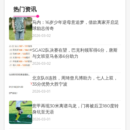
热门资讯
马内：16岁少年逆母意追梦，借款离家开启足
球励志传奇
2026-03-02
SGA12队决赛在望，巴克利领军得6分，唐斯
与文班亚马各添6分助力
2026-03-02
北京队8连胜，周琦曾凡博助力，七人上双，
35分优势大胜宁波
2026-03-01
意甲再现30米离谱乌龙，门将被后卫180度转
身坑至无语
2026-03-01