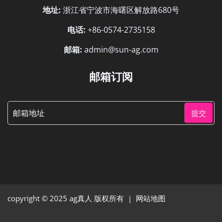
地址:
浙江省宁波市海曙区解放路680号
电话:
+86-0574-2735158
邮箱:
admin@sun-ag.com
邮箱订阅
提交
copyright © 2025
ag真人
版权所有 |
网站地图