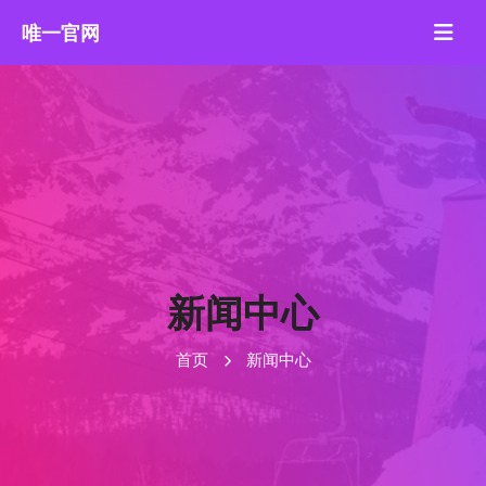
新闻中心
首页
新闻中心