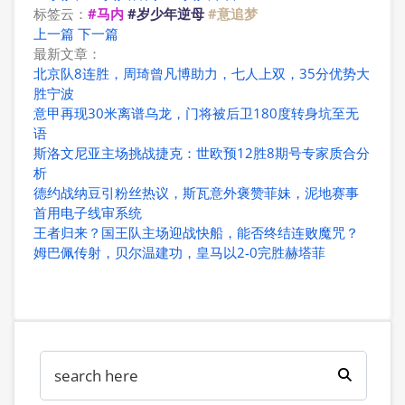
标签云：
#马内
#岁少年逆母
#意追梦
上一篇
下一篇
最新文章：
北京队8连胜，周琦曾凡博助力，七人上双，35分优势大
胜宁波
意甲再现30米离谱乌龙，门将被后卫180度转身坑至无
语
斯洛文尼亚主场挑战捷克：世欧预12胜8期号专家质合分
析
德约战纳豆引粉丝热议，斯瓦意外褒赞菲妹，泥地赛事
首用电子线审系统
王者归来？国王队主场迎战快船，能否终结连败魔咒？
姆巴佩传射，贝尔温建功，皇马以2-0完胜赫塔菲