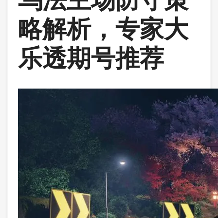
略解析，专家大
乐透期号推荐