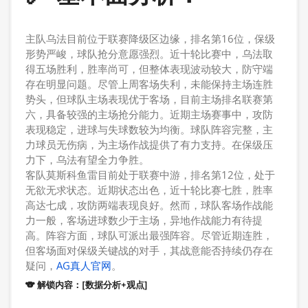
主队乌法目前位于联赛降级区边缘，排名第16位，保级
形势严峻，球队抢分意愿强烈。近十轮比赛中，乌法取
得五场胜利，胜率尚可，但整体表现波动较大，防守端
存在明显问题。尽管上周客场失利，未能保持主场连胜
势头，但球队主场表现优于客场，目前主场排名联赛第
六，具备较强的主场抢分能力。近期主场赛事中，攻防
表现稳定，进球与失球数较为均衡。球队阵容完整，主
力球员无伤病，为主场作战提供了有力支持。在保级压
力下，乌法有望全力争胜。
客队莫斯科鱼雷目前处于联赛中游，排名第12位，处于
无欲无求状态。近期状态出色，近十轮比赛七胜，胜率
高达七成，攻防两端表现良好。然而，球队客场作战能
力一般，客场进球数少于主场，异地作战能力有待提
高。阵容方面，球队可派出最强阵容。尽管近期连胜，
但客场面对保级关键战的对手，其战意能否持续仍存在
疑问，
AG真人官网
。
🐨 解锁内容：[数据分析+观点]