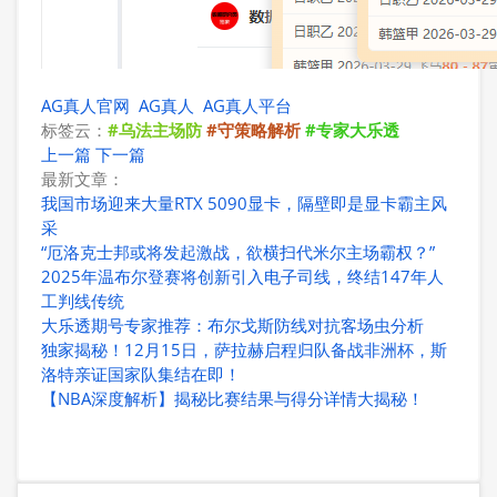
AG真人官网
AG真人
AG真人平台
标签云：
#乌法主场防
#守策略解析
#专家大乐透
上一篇
下一篇
最新文章：
我国市场迎来大量RTX 5090显卡，隔壁即是显卡霸主风
采
“厄洛克士邦或将发起激战，欲横扫代米尔主场霸权？”
2025年温布尔登赛将创新引入电子司线，终结147年人
工判线传统
大乐透期号专家推荐：布尔戈斯防线对抗客场虫分析
独家揭秘！12月15日，萨拉赫启程归队备战非洲杯，斯
洛特亲证国家队集结在即！
【NBA深度解析】揭秘比赛结果与得分详情大揭秘！