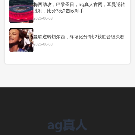
梅西助攻，巴黎圣日，ag真人官网，耳曼逆转
胜利，比分3比2击败对手
2026-06-03
曼联逆转切尔西，终场比分3比2获胜晋级决赛
2026-06-03