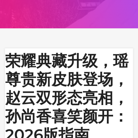
荣耀典藏升级，瑶
尊贵新皮肤登场，
赵云双形态亮相，
孙尚香喜笑颜开：
2026版指南