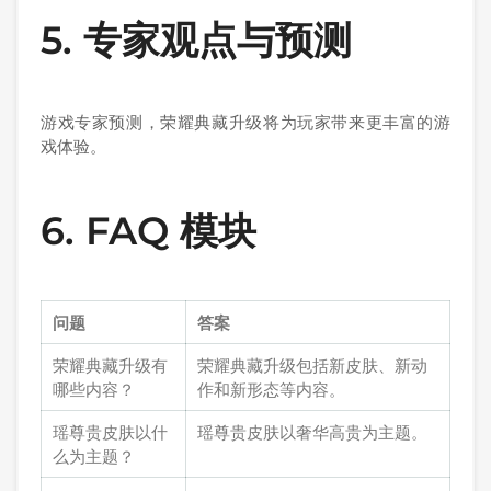
5. 专家观点与预测
游戏专家预测，荣耀典藏升级将为玩家带来更丰富的游
戏体验。
6. FAQ 模块
问题
答案
荣耀典藏升级有
荣耀典藏升级包括新皮肤、新动
哪些内容？
作和新形态等内容。
瑶尊贵皮肤以什
瑶尊贵皮肤以奢华高贵为主题。
么为主题？