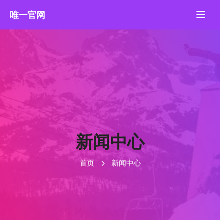
新闻中心
首页
新闻中心