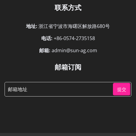
联系方式
地址:
浙江省宁波市海曙区解放路680号
电话:
+86-0574-2735158
邮箱:
admin@sun-ag.com
邮箱订阅
提交