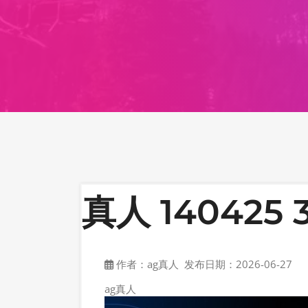
真人 140425 
作者：ag真人 发布日期：2026-06-27
ag真人