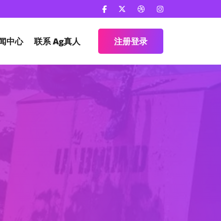
闻中心
联系
Ag真人
注册登录