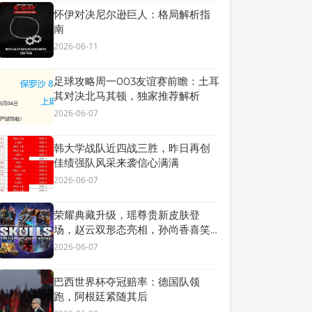
怀伊对决尼尔逊巨人：格局解析指
南
2026-06-11
足球攻略周一003友谊赛前瞻：土耳
其对决北马其顿，独家推荐解析
2026-06-07
韩大学战队近四战三胜，昨日再创
佳绩强队风采来袭信心满满
2026-06-07
荣耀典藏升级，瑶尊贵新皮肤登
场，赵云双形态亮相，孙尚香喜笑
颜开：2026版指南
2026-06-07
巴西世界杯夺冠赔率：德国队领
跑，阿根廷紧随其后