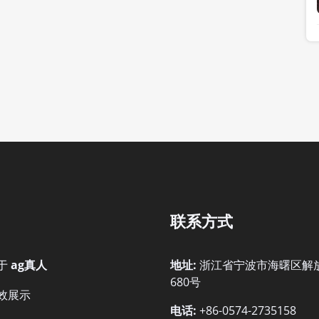
联系方式
于
ag真人
地址:
浙江省宁波市海曙区解
680号
效展示
电话:
+86-0574-2735158