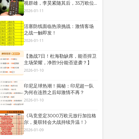
视群雄，李昊紧随其后，35万欧位
列第二！
2026-01-11
活塞防线面临热浪挑战：激情客场
之战一触即发！
2026-01-11
【激战7日！杜海勒缺席，能否捍卫
主场荣耀，净胜9分能否逆袭？】
2026-01-10
印尼足球热潮！揭秘：印尼超一队
为何在连胜之后却激情不再？
2026-01-10
《马竞坚定3000万欧元放行加拉格
尔，曼联转会大战持续升温！》
2026-01-09