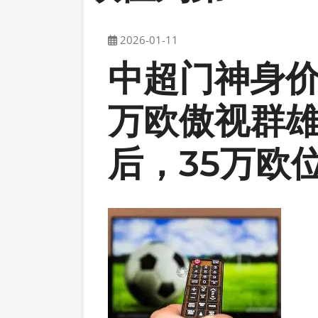
2026-01-11
中超门神身价
万欧傲视群
后，35万欧