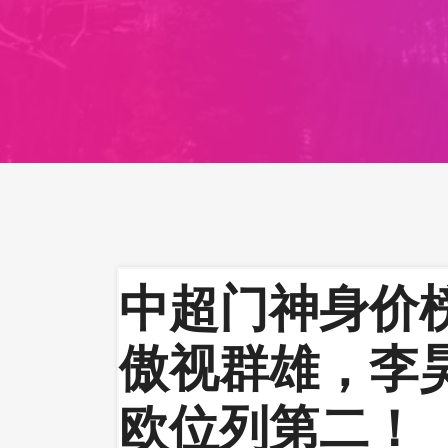
中超门神身价
傲视群雄，李
欧位列第二！