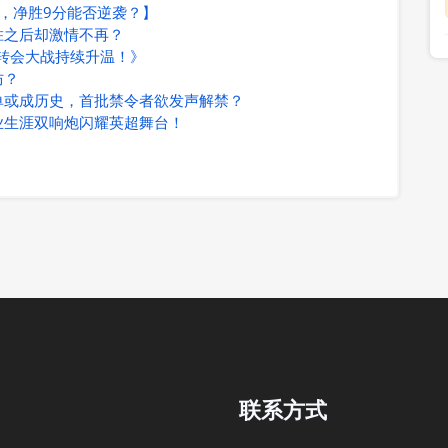
，净胜9分能否逆袭？】
胜之后却激情不再？
联转会大战持续升温！》
防？
单或成历史，首批禁令者欲发声解禁？
业生涯双响炮闪耀英超舞台！
联系方式