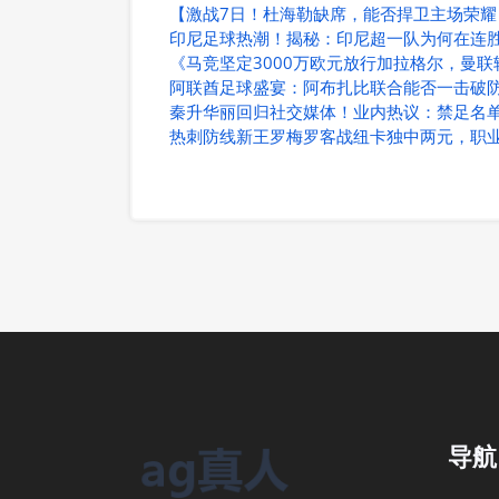
【激战7日！杜海勒缺席，能否捍卫主场荣耀
印尼足球热潮！揭秘：印尼超一队为何在连
《马竞坚定3000万欧元放行加拉格尔，曼
阿联酋足球盛宴：阿布扎比联合能否一击破
秦升华丽回归社交媒体！业内热议：禁足名
热刺防线新王罗梅罗客战纽卡独中两元，职
导航