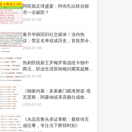
阿联酋足球盛宴：阿布扎比联合能
否一击破防？
2026-01-09
秦升华丽回归社交媒体！业内热
议：禁足名单或成历史，首批禁令
者欲发声解禁？
2026-01-08
热刺防线新王罗梅罗客战纽卡独中
两元，职业生涯双响炮闪耀英超舞
台！
2026-01-08
《独家内幕：多家豪门瞄准努诺-塔
瓦雷斯，阿森纳或享高额分成收
益》
2026-01-07
《水晶宫教头亲证掌舵：曼联传言
成往事，专注当下辉煌时刻》