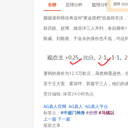
颜骏凌和韩佳奇这对“黄金搭档”也值得关注
薛庆皓、赵博、姚浩洋三人并列，各自拥有17
陈威、刘殿座、于金永的身价也不低，均达到
蹇韬的身价为12.5万欧元，虽然稍显逊色，
至于王大雷、霍深坪、郭嘉宇三人，他们的身
责任编辑: 体育24小时热点
AG真人官网
AG真人
AG真人平台
标签云：
#中超门神身
#价榜
#马镇以
上一篇
下一篇
最新文章：