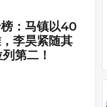
榜：马镇以40
雄，李昊紧随其
位列第二！