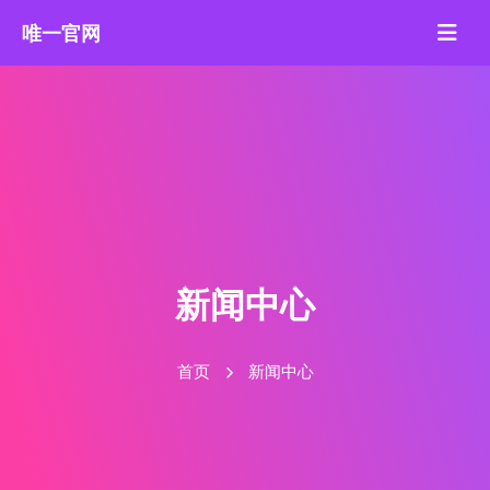
新闻中心
首页
新闻中心