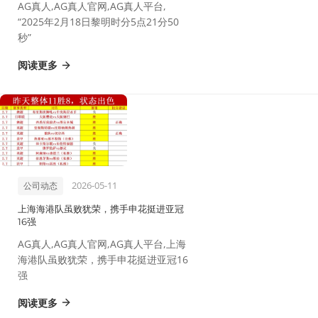
AG真人,AG真人官网,AG真人平台,
“2025年2月18日黎明时分5点21分50
秒”
阅读更多
2026-05-11
公司动态
上海海港队虽败犹荣，携手申花挺进亚冠
16强
AG真人,AG真人官网,AG真人平台,上海
海港队虽败犹荣，携手申花挺进亚冠16
强
阅读更多