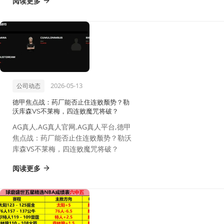
阅读更多
2026-05-13
公司动态
德甲焦点战：药厂能否止住连败颓势？勒
沃库森VS不莱梅，四连败魔咒将破？
AG真人,AG真人官网,AG真人平台,德甲
焦点战：药厂能否止住连败颓势？勒沃
库森VS不莱梅，四连败魔咒将破？
阅读更多