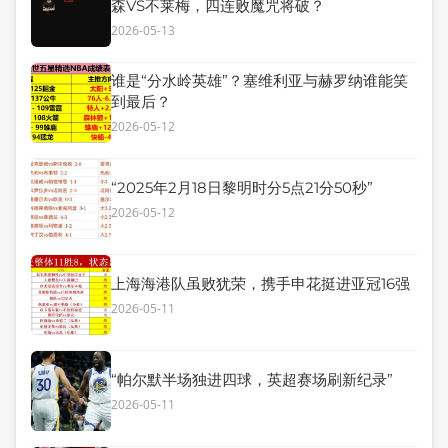
森VS不莱梅，四连败魔咒将破？
2026-05-13
谁是“分水岭英雄”？塞维利亚与赫罗纳谁能笑
到最后？
2026-05-12
“2025年2月18日黎明时分5点21分50秒”
2026-05-12
上海海港队虽败犹荣，携手申花挺进亚冠16强
2026-05-11
“帕尔默半场独进四球，英超赛场刷新纪录”
2026-05-11