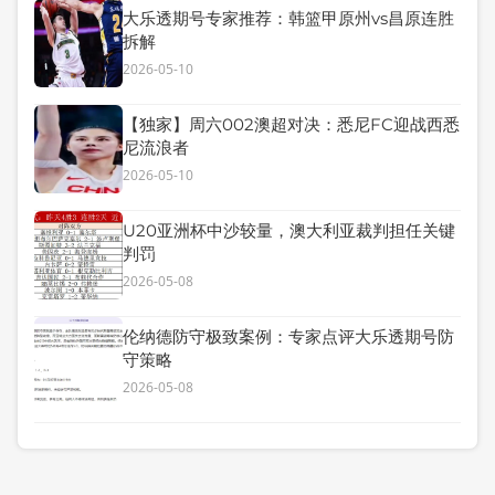
大乐透期号专家推荐：韩篮甲原州vs昌原连胜
拆解
2026-05-10
【独家】周六002澳超对决：悉尼FC迎战西悉
尼流浪者
2026-05-10
U20亚洲杯中沙较量，澳大利亚裁判担任关键
判罚
2026-05-08
伦纳德防守极致案例：专家点评大乐透期号防
守策略
2026-05-08