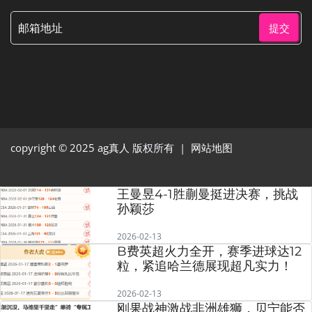
提交
copyright © 2025
ag真人
版权所有 |
网站地图
王曼昱4-1胜蒯曼挺进决赛，挑战
孙颖莎
2026-02-13
B费英超火力全开，赛季进球达12
粒，紧追哈兰德展现超凡实力！
2026-02-13
刚果战神激战非洲雄狮，贝宁能否