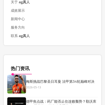
关于
ag真人
成效展示
新闻中心
服务方向
联系
ag真人
热门资讯
梅斯挑战巴黎圣日耳曼 法甲第34轮巅峰对决
2026-05-13
德甲焦点战：药厂能否止住连败颓势？勒沃库