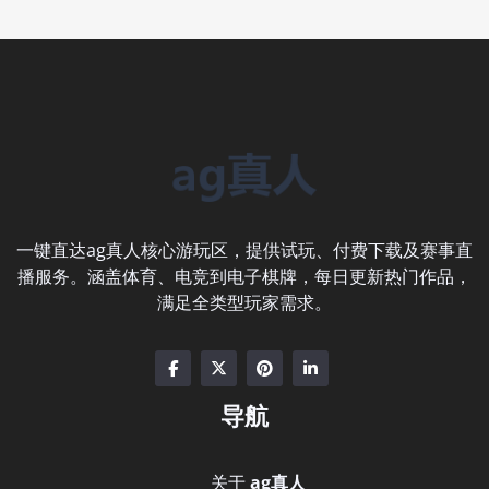
一键直达ag真人核心游玩区，提供试玩、付费下载及赛事直
播服务。涵盖体育、电竞到电子棋牌，每日更新热门作品，
满足全类型玩家需求。
导航
关于
ag真人