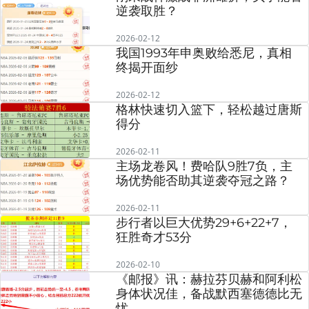
逆袭取胜？
2026-02-12
我国1993年申奥败给悉尼，真相
终揭开面纱
2026-02-12
格林快速切入篮下，轻松越过唐斯
得分
2026-02-11
主场龙卷风！费哈队9胜7负，主
场优势能否助其逆袭夺冠之路？
2026-02-11
步行者以巨大优势29+6+22+7，
狂胜奇才53分
2026-02-10
《邮报》讯：赫拉芬贝赫和阿利松
身体状况佳，备战默西塞德德比无
忧