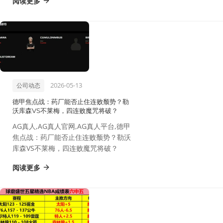
阅读更多
2026-05-13
公司动态
德甲焦点战：药厂能否止住连败颓势？勒
沃库森VS不莱梅，四连败魔咒将破？
AG真人,AG真人官网,AG真人平台,德甲
焦点战：药厂能否止住连败颓势？勒沃
库森VS不莱梅，四连败魔咒将破？
阅读更多